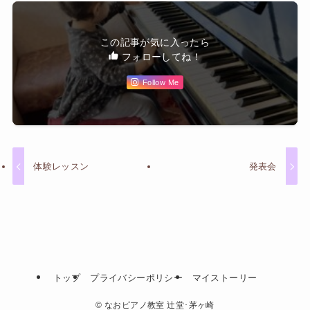
この記事が気に入ったら
フォローしてね！
Follow Me
体験レッスン
発表会
トップ
プライバシーポリシー
マイストーリー
©
なおピアノ教室 辻堂･茅ヶ崎